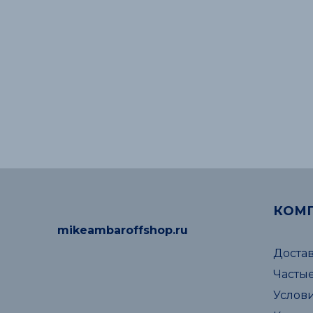
КОМ
mikeambaroffshop.ru
Достав
Часты
Услов