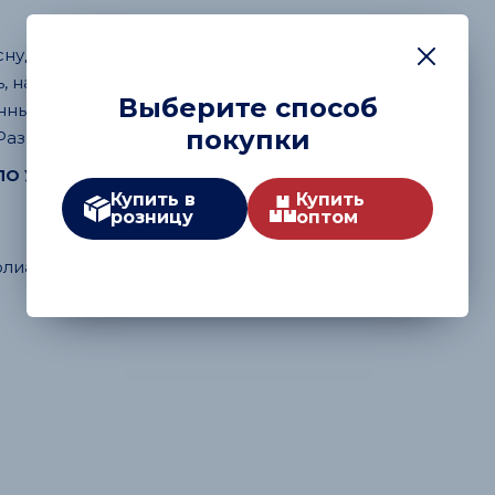
нуд из букле с пайеткой. Очень мягкий,
ь, на флисовом подкладе. Модель
Выберите способ
ым логотипом Mike Ambaroff из страз.
покупки
Размер универсальный..
ПО УХОДУ
Купить в
Купить
розницу
оптом
олиамид